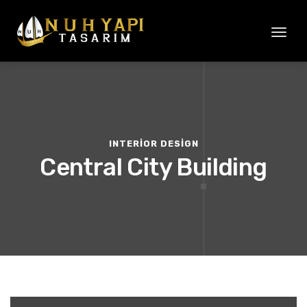
Toggl
naviga
INTERIOR DESIGN
Central City Building