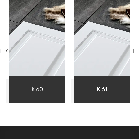
01
01
K 60
K 61