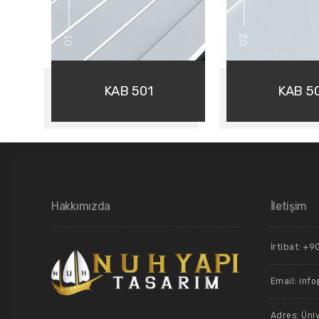
02
01
KAB 501
KAB 5
Hakkımızda
İletişim
İrtibat: +
Email: inf
Adres: Üni