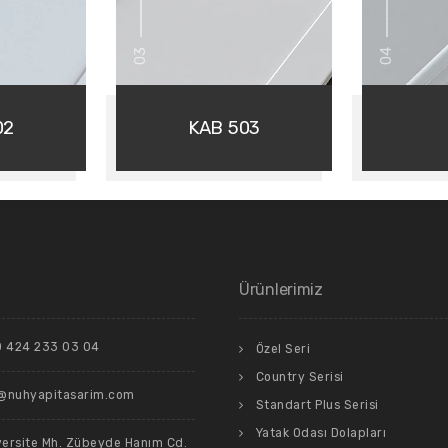
03
04
02
KAB 503
Ürünlerimiz
90 424 233 03 04
Özel Seri
Country Serisi
o@nuhyapitasarim.com
Standart Plus Serisi
Yatak Odası Dolapları
versite Mh. Zübeyde Hanım Cd.