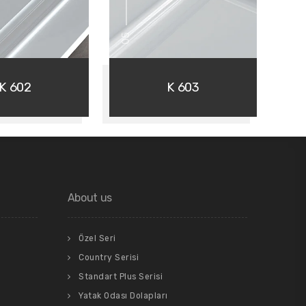
05
K 602
K 603
About us
Özel Seri
Country Serisi
Standart Plus Serisi
Yatak Odası Dolapları